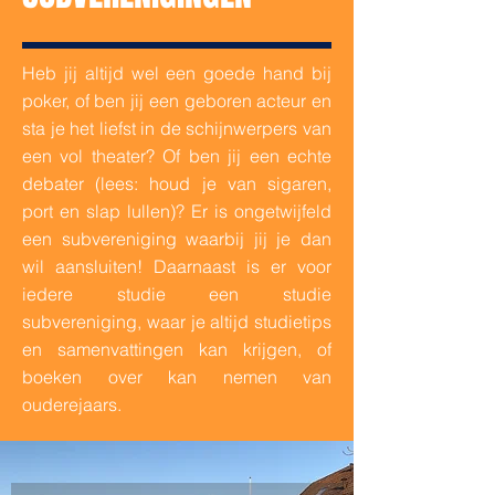
Heb jij altijd wel een goede hand bij
poker, of ben jij een geboren acteur en
sta je het liefst in de schijnwerpers van
een vol theater? Of ben jij een echte
debater (lees: houd je van sigaren,
port en slap lullen)? Er is ongetwijfeld
een subvereniging waarbij jij je dan
wil aansluiten! Daarnaast is er voor
iedere studie een studie
subvereniging, waar je altijd studietips
en samenvattingen kan krijgen, of
boeken over kan nemen van
ouderejaars.