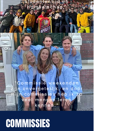
studententijd en
lidmaatschap.”
"Commissie weekenden
zijn onvergetelijk, en door
mijn commissies heb ik zo
veel mensen leren
kennen."
COMMISSIES