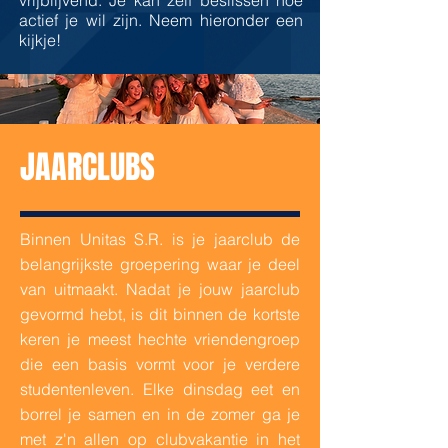
vrijblijvend. Je kan zelf beslissen hoe
actief je wil zijn. Neem hieronder een
kijkje!
JAARCLUBS
Binnen Unitas S.R. is je jaarclub de
belangrijkste groepering waar je deel
van uitmaakt. Nadat je jouw jaarclub
gevormd hebt, is dit binnen de kortste
keren je meest hechte vriendengroep
die een basis vormt voor je verdere
studentenleven. Elke dinsdag eet en
borrel je samen en in de zomer ga je
met z'n allen op clubvakantie in het