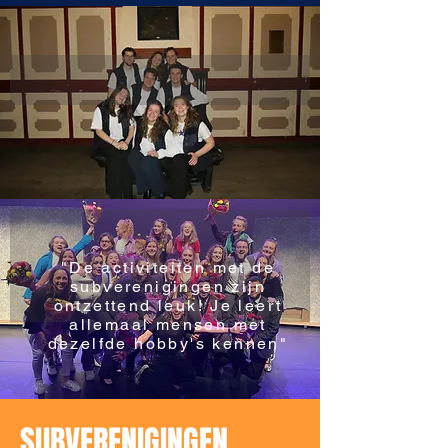
"De activiteiten met de
subverenigingen zijn
ontzettend leuk! Je leert
allemaal mensen met
dezelfde hobby's kennen"
SUBVERENIGINGEN