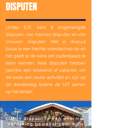
DISPUTEN
Unitas S.R. kent 8 ongemengde
disputen: vier mannen disputen en vier
vrouwen disputen. Met je dispuut
bouw je een hechte vriendschap op en
het geeft je de kans om ouderejaars te
leren kennen. Veel disputen hebben
jaarlijks een weekend of vakantie, om
de week een leuke activiteit en zijn op
de donderdag tijdens de UIT samen
op het terras!
“Mijn dispuut is een enorme
verrijking geweest voor mijn