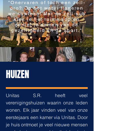
"Onervaren of toch een zeil-
pro? Op het water flaneren
we sowieso! Met de zeil-sub
kies je het ruime sop en
geniet je samen van de
gezelligheid en de sport."
HUIZEN
Unitas S.R. heeft veel
verenigingshuizen waarin onze leden
wonen. Elk jaar vinden veel van onze
eerstejaars een kamer via Unitas. Door
je huis ontmoet je veel nieuwe mensen